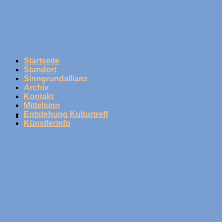
Skip
to
content
Startseite
Standort
Sinngrundallianz
Archiv
Kontakt
Mittelsinn
Entstehung Kulturtreff
Künstlerinfo
Aktuelle Termine
22.08.2026
OPEN AIR