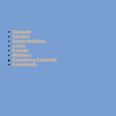
Skip
to
content
Startseite
Standort
Sinngrundallianz
Archiv
Kontakt
Mittelsinn
Entstehung Kulturtreff
Künstlerinfo
Aktuelle Termine
22.08.2026
OPEN AIR