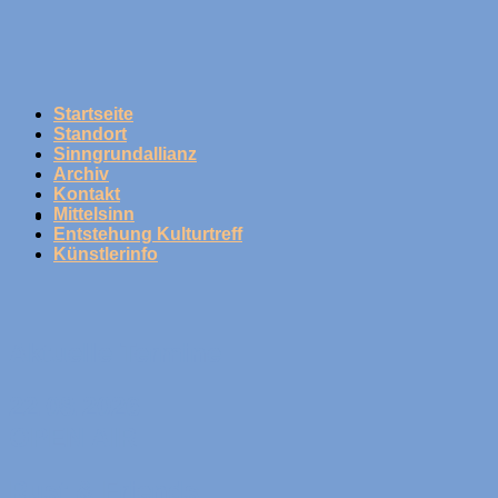
Skip
to
content
Startseite
Standort
Sinngrundallianz
Archiv
Kontakt
Mittelsinn
Entstehung Kulturtreff
Künstlerinfo
Aktuelle Termine
22.08.2026
OPEN AIR
Rust & Friends